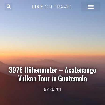
Zum
LIKE
ON TRAVEL
Inhalt
springen
3976 Höhenmeter – Acatenango
Vulkan Tour in Guatemala
BY KEVIN