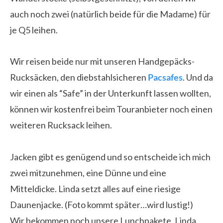
auch noch zwei (natürlich beide für die Madame) für
je Q5 leihen.
Wir reisen beide nur mit unseren Handgepäcks-
Rucksäcken, den diebstahlsicheren
Pacsafes
. Und da
wir einen als “Safe” in der Unterkunft lassen wollten,
können wir kostenfrei beim Touranbieter noch einen
weiteren Rucksack leihen.
Jacken gibt es genügend und so entscheide ich mich
zwei mitzunehmen, eine Dünne und eine
Mitteldicke. Linda setzt alles auf eine riesige
Daunenjacke. (Foto kommt später…wird lustig!)
Wir bekommen noch unsere Lunchpakete, Linda